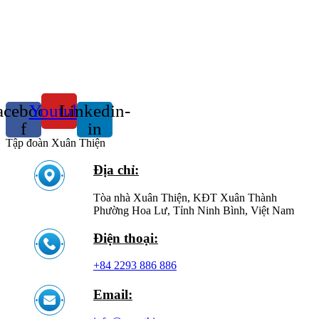
acebook-
Youtube
Linkedin-
f
in
Tập đoàn Xuân Thiện
Địa chỉ:
Tòa nhà Xuân Thiện, KĐT Xuân Thành
Phường Hoa Lư, Tỉnh Ninh Bình, Việt Nam
Điện thoại:
+84 2293 886 886
Email: