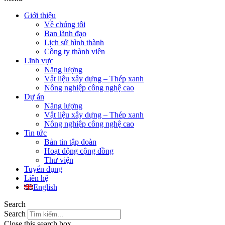
Giới thiệu
Về chúng tôi
Ban lãnh đạo
Lịch sử hình thành
Công ty thành viên
Lĩnh vực
Năng lượng
Vật liệu xây dựng – Thép xanh
Nông nghiệp công nghệ cao
Dự án
Năng lượng
Vật liệu xây dựng – Thép xanh
Nông nghiệp công nghệ cao
Tin tức
Bản tin tập đoàn
Hoạt động cộng đồng
Thư viện
Tuyển dụng
Liên hệ
English
Search
Search
Close this search box.