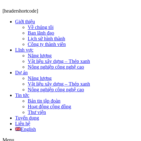
[headershortcode]
Giới thiệu
Về chúng tôi
Ban lãnh đạo
Lịch sử hình thành
Công ty thành viên
Lĩnh vực
Năng lượng
Vật liệu xây dựng – Thép xanh
Nông nghiệp công nghệ cao
Dự án
Năng lượng
Vật liệu xây dựng – Thép xanh
Nông nghiệp công nghệ cao
Tin tức
Bản tin tập đoàn
Hoạt động cộng đồng
Thư viện
Tuyển dụng
Liên hệ
English
Menu