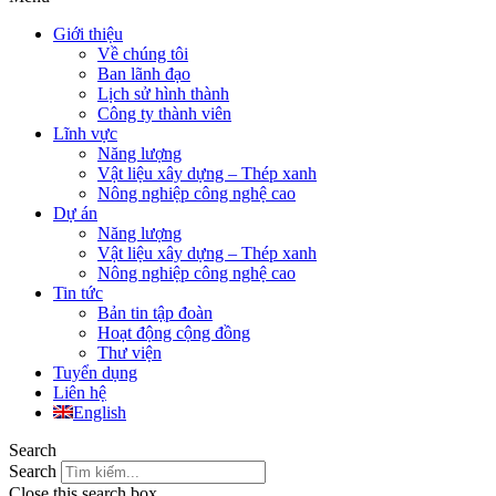
Giới thiệu
Về chúng tôi
Ban lãnh đạo
Lịch sử hình thành
Công ty thành viên
Lĩnh vực
Năng lượng
Vật liệu xây dựng – Thép xanh
Nông nghiệp công nghệ cao
Dự án
Năng lượng
Vật liệu xây dựng – Thép xanh
Nông nghiệp công nghệ cao
Tin tức
Bản tin tập đoàn
Hoạt động cộng đồng
Thư viện
Tuyển dụng
Liên hệ
English
Search
Search
Close this search box.