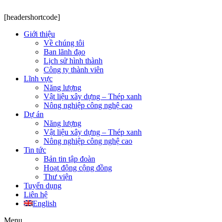
[headershortcode]
Giới thiệu
Về chúng tôi
Ban lãnh đạo
Lịch sử hình thành
Công ty thành viên
Lĩnh vực
Năng lượng
Vật liệu xây dựng – Thép xanh
Nông nghiệp công nghệ cao
Dự án
Năng lượng
Vật liệu xây dựng – Thép xanh
Nông nghiệp công nghệ cao
Tin tức
Bản tin tập đoàn
Hoạt động cộng đồng
Thư viện
Tuyển dụng
Liên hệ
English
Menu