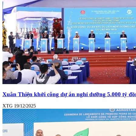
Xuân Thiện khởi công dự án nghỉ dưỡng 5.000 tỷ đ
XTG
19/12/2025