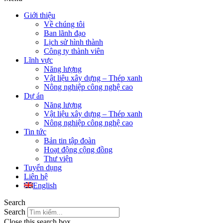
Giới thiệu
Về chúng tôi
Ban lãnh đạo
Lịch sử hình thành
Công ty thành viên
Lĩnh vực
Năng lượng
Vật liệu xây dựng – Thép xanh
Nông nghiệp công nghệ cao
Dự án
Năng lượng
Vật liệu xây dựng – Thép xanh
Nông nghiệp công nghệ cao
Tin tức
Bản tin tập đoàn
Hoạt động cộng đồng
Thư viện
Tuyển dụng
Liên hệ
English
Search
Search
Close this search box.