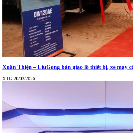
Xuân Thiện – LiuGong bàn giao lô thiết bị, xe máy c
XTG
20/03/2026