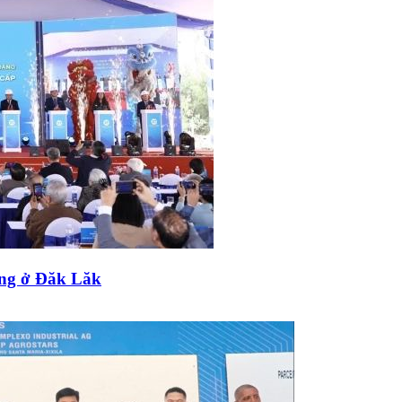
ồng ở Đăk Lăk