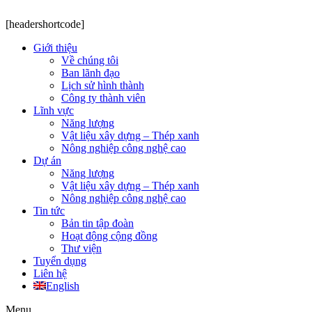
[headershortcode]
Giới thiệu
Về chúng tôi
Ban lãnh đạo
Lịch sử hình thành
Công ty thành viên
Lĩnh vực
Năng lượng
Vật liệu xây dựng – Thép xanh
Nông nghiệp công nghệ cao
Dự án
Năng lượng
Vật liệu xây dựng – Thép xanh
Nông nghiệp công nghệ cao
Tin tức
Bản tin tập đoàn
Hoạt động cộng đồng
Thư viện
Tuyển dụng
Liên hệ
English
Menu