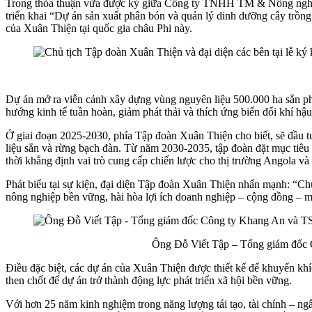
Trong thỏa thuận vừa được ký giữa Công ty TNHH TM & Nông nghiệ
triển khai “Dự án sản xuất phân bón và quản lý dinh dưỡng cây trồng
của Xuân Thiện tại quốc gia châu Phi này.
Dự án mở ra viễn cảnh xây dựng vùng nguyên liệu 500.000 ha sắn phụ
hướng kinh tế tuần hoàn, giảm phát thải và thích ứng biến đổi khí hậu
Ở giai đoạn 2025-2030, phía Tập đoàn Xuân Thiện cho biết, sẽ đầu t
liệu sắn và rừng bạch đàn. Từ năm 2030-2035, tập đoàn đặt mục tiêu
thời khẳng định vai trò cung cấp chiến lược cho thị trường Angola và
Phát biểu tại sự kiện, đại diện Tập đoàn Xuân Thiện nhấn mạnh: “Ch
nông nghiệp bền vững, hài hòa lợi ích doanh nghiệp – cộng đồng – m
Ông Đỗ Viết Tập – Tổng giám đốc 
Điều đặc biệt, các dự án của Xuân Thiện được thiết kế để khuyến khíc
then chốt để dự án trở thành động lực phát triển xã hội bền vững.
Với hơn 25 năm kinh nghiệm trong năng lượng tái tạo, tài chính – n