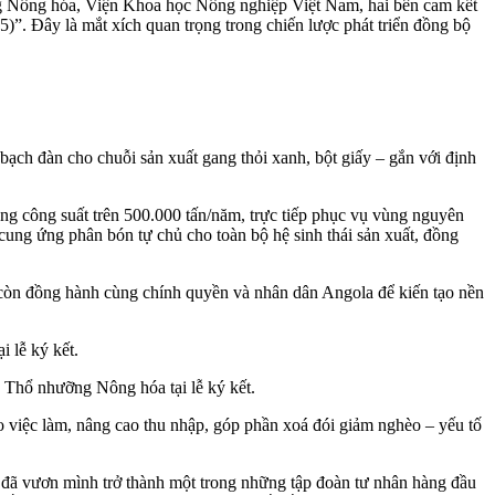
Nông hóa, Viện Khoa học Nông nghiệp Việt Nam, hai bên cam kết
)”. Đây là mắt xích quan trọng trong chiến lược phát triển đồng bộ
ạch đàn cho chuỗi sản xuất gang thỏi xanh, bột giấy – gắn với định
ng công suất trên 500.000 tấn/năm, trực tiếp phục vụ vùng nguyên
ung ứng phân bón tự chủ cho toàn bộ hệ sinh thái sản xuất, đồng
à còn đồng hành cùng chính quyền và nhân dân Angola để kiến tạo nền
hổ nhưỡng Nông hóa tại lễ ký kết.
ạo việc làm, nâng cao thu nhập, góp phần xoá đói giảm nghèo – yếu tố
n đã vươn mình trở thành một trong những tập đoàn tư nhân hàng đầu