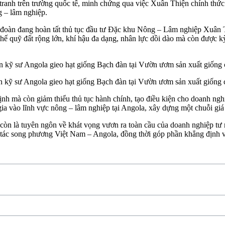
ranh trên trường quốc tế, minh chứng qua việc Xuân Thiện chính thức
g – lâm nghiệp.
đoàn đang hoàn tất thủ tục đầu tư Đặc khu Nông – Lâm nghiệp Xuân Thi
thế quỹ đất rộng lớn, khí hậu đa dạng, nhân lực dồi dào mà còn được kỳ
ỹ sư Angola gieo hạt giống Bạch đàn tại Vườn ươm sản xuất giống củ
ịnh mà còn giảm thiểu thủ tục hành chính, tạo điều kiện cho doanh ngh
a vào lĩnh vực nông – lâm nghiệp tại Angola, xây dựng một chuỗi giá t
mà còn là tuyên ngôn về khát vọng vươn ra toàn cầu của doanh nghiệp t
 tác song phương Việt Nam – Angola, đồng thời góp phần khẳng định vị