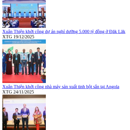
Xuân Thiện khởi công dự án nghỉ dưỡng 5.000 tỷ đồng ở Đăk Lăk
XTG
19/12/2025
Xuân Thiện khởi công nhà máy sản xuất tinh bột sắn tại Angola
XTG
24/11/2025