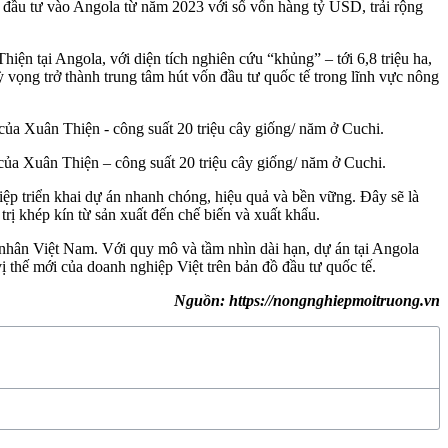
 đầu tư vào Angola từ năm 2023 với số vốn hàng tỷ USD, trải rộng
ện tại Angola, với diện tích nghiên cứu “khủng” – tới 6,8 triệu ha,
 vọng trở thành trung tâm hút vốn đầu tư quốc tế trong lĩnh vực nông
a Xuân Thiện – công suất 20 triệu cây giống/ năm ở Cuchi.
iệp triển khai dự án nhanh chóng, hiệu quả và bền vững. Đây sẽ là
rị khép kín từ sản xuất đến chế biến và xuất khẩu.
ư nhân Việt Nam. Với quy mô và tầm nhìn dài hạn, dự án tại Angola
 thế mới của doanh nghiệp Việt trên bản đồ đầu tư quốc tế.
Nguồn: https://nongnghiepmoitruong.vn