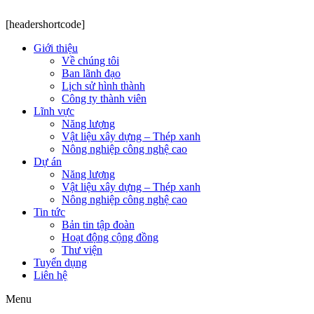
[headershortcode]
Giới thiệu
Về chúng tôi
Ban lãnh đạo
Lịch sử hình thành
Công ty thành viên
Lĩnh vực
Năng lượng
Vật liệu xây dựng – Thép xanh
Nông nghiệp công nghệ cao
Dự án
Năng lượng
Vật liệu xây dựng – Thép xanh
Nông nghiệp công nghệ cao
Tin tức
Bản tin tập đoàn
Hoạt động cộng đồng
Thư viện
Tuyển dụng
Liên hệ
Menu