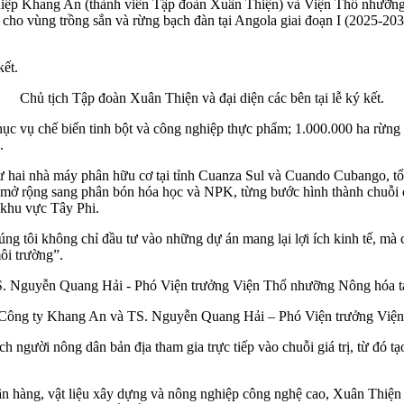
p Khang An (thành viên Tập đoàn Xuân Thiện) và Viện Thổ nhưỡng 
 cho vùng trồng sắn và rừng bạch đàn tại Angola giai đoạn I (2025-2035
Chủ tịch Tập đoàn Xuân Thiện và đại diện các bên tại lễ ký kết.
c vụ chế biến tinh bột và công nghiệp thực phẩm; 1.000.000 ha rừng b
.
ư hai nhà máy phân hữu cơ tại tỉnh Cuanza Sul và Cuando Cubango, tổ
 mở rộng sang phân bón hóa học và NPK, từng bước hình thành chuỗi c
 khu vực Tây Phi.
úng tôi không chỉ đầu tư vào những dự án mang lại lợi ích kinh tế, m
ôi trường”.
Công ty Khang An và TS. Nguyễn Quang Hải – Phó Viện trưởng Viện T
h người nông dân bản địa tham gia trực tiếp vào chuỗi giá trị, từ đó t
gân hàng, vật liệu xây dựng và nông nghiệp công nghệ cao, Xuân Thiệ