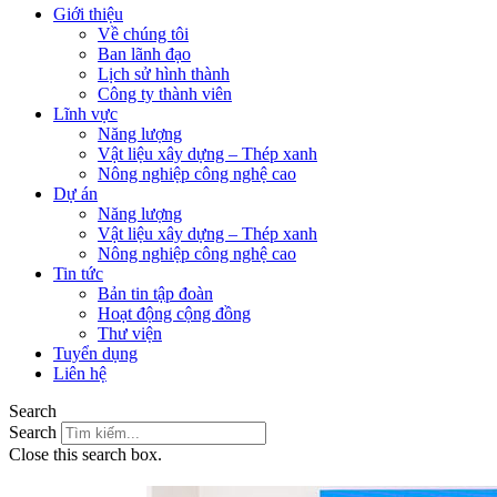
Giới thiệu
Về chúng tôi
Ban lãnh đạo
Lịch sử hình thành
Công ty thành viên
Lĩnh vực
Năng lượng
Vật liệu xây dựng – Thép xanh
Nông nghiệp công nghệ cao
Dự án
Năng lượng
Vật liệu xây dựng – Thép xanh
Nông nghiệp công nghệ cao
Tin tức
Bản tin tập đoàn
Hoạt động cộng đồng
Thư viện
Tuyển dụng
Liên hệ
Search
Search
Close this search box.