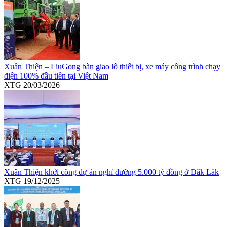
Xuân Thiện – LiuGong bàn giao lô thiết bị, xe máy công trình chạy
điện 100% đầu tiên tại Việt Nam
XTG
20/03/2026
Xuân Thiện khởi công dự án nghỉ dưỡng 5.000 tỷ đồng ở Đăk Lăk
XTG
19/12/2025