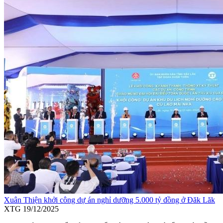
Xuân Thiện khởi công dự án nghỉ dưỡng 5.000 tỷ đồng ở Đăk Lăk
XTG
19/12/2025