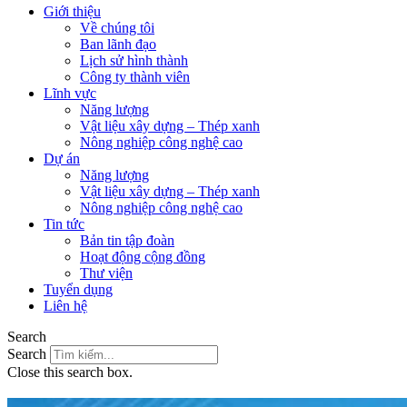
Giới thiệu
Về chúng tôi
Ban lãnh đạo
Lịch sử hình thành
Công ty thành viên
Lĩnh vực
Năng lượng
Vật liệu xây dựng – Thép xanh
Nông nghiệp công nghệ cao
Dự án
Năng lượng
Vật liệu xây dựng – Thép xanh
Nông nghiệp công nghệ cao
Tin tức
Bản tin tập đoàn
Hoạt động cộng đồng
Thư viện
Tuyển dụng
Liên hệ
Search
Search
Close this search box.