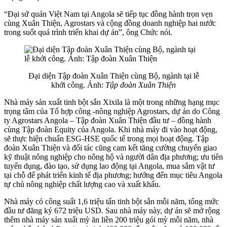
“Đại sứ quán Việt Nam tại Angola sẽ tiếp tục đồng hành trọn vẹn
cùng Xuân Thiện, Agrostars và cộng đồng doanh nghiệp hai nước
trong suốt quá trình triển khai dự án”, ông Chức nói.
Đại diện Tập đoàn Xuân Thiện cùng Bộ, ngành tại lễ
khởi công. Ảnh:
Tập đoàn Xuân Thiện
Nhà máy sản xuất tinh bột sắn Xixila là một trong những hạng mục
trọng tâm của Tổ hợp công -nông nghiệp Agrostars, dự án do Công
ty Agrostars Angola – Tập đoàn Xuân Thiện đầu tư – đồng hành
cùng Tập đoàn Equity của Angola. Khi nhà máy đi vào hoạt động,
sẽ thực hiện chuẩn ESG-HSE quốc tế trong mọi hoạt động. Tập
đoàn Xuân Thiện và đối tác cũng cam kết tăng cường chuyển giao
kỹ thuật nông nghiệp cho nông hộ và người dân địa phương; ưu tiên
tuyển dụng, đào tạo, sử dụng lao động tại Angola, mua sắm vật tư
tại chỗ để phát triển kinh tế địa phương; hướng đến mục tiêu Angola
tự chủ nông nghiệp chất lượng cao và xuất khẩu.
Nhà máy có công suất 1,6 triệu tấn tinh bột sắn mỗi năm, tổng mức
đầu tư đăng ký 672 triệu USD. Sau nhà máy này, dự án sẽ mở rộng
thêm nhà máy sản xuất mỳ ăn liền 200 triệu gói mỳ mỗi năm, nhà