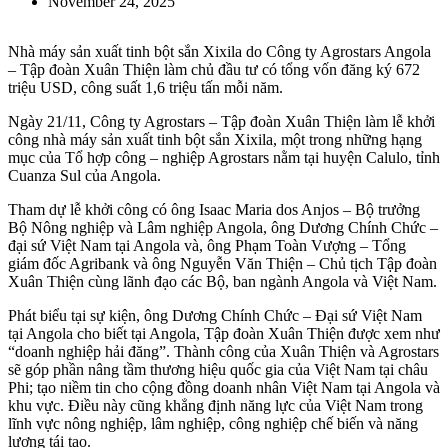
November 24, 2025
Nhà máy sản xuất tinh bột sắn Xixila do Công ty Agrostars Angola
– Tập đoàn Xuân Thiện làm chủ đầu tư có tổng vốn đăng ký 672
triệu USD, công suất 1,6 triệu tấn mỗi năm.
Ngày 21/11, Công ty Agrostars – Tập đoàn Xuân Thiện làm lễ khởi
công nhà máy sản xuất tinh bột sắn Xixila, một trong những hạng
mục của Tổ hợp công – nghiệp Agrostars nằm tại huyện Calulo, tỉnh
Cuanza Sul của Angola.
Tham dự lễ khởi công có ông Isaac Maria dos Anjos – Bộ trưởng
Bộ Nông nghiệp và Lâm nghiệp Angola, ông Dương Chính Chức –
đại sứ Việt Nam tại Angola và, ông Phạm Toàn Vượng – Tổng
giám đốc Agribank và ông Nguyễn Văn Thiện – Chủ tịch Tập đoàn
Xuân Thiện cùng lãnh đạo các Bộ, ban ngành Angola và Việt Nam.
Phát biểu tại sự kiện, ông Dương Chính Chức – Đại sứ Việt Nam
tại Angola cho biết tại Angola, Tập đoàn Xuân Thiện được xem như
“doanh nghiệp hải đăng”. Thành công của Xuân Thiện và Agrostars
sẽ góp phần nâng tầm thương hiệu quốc gia của Việt Nam tại châu
Phi; tạo niềm tin cho cộng đồng doanh nhân Việt Nam tại Angola và
khu vực. Điều này cũng khẳng định năng lực của Việt Nam trong
lĩnh vực nông nghiệp, lâm nghiệp, công nghiệp chế biến và năng
lượng tái tạo.