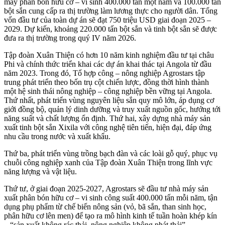
máy phân bón hữu cơ – vi sinh 400.000 tấn một năm và 100.000 tấn
bột sắn cung cấp ra thị trường làm lương thực cho người dân. Tổng
vốn đầu tư của toàn dự án sẽ đạt 750 triệu USD giai đoạn 2025 –
2029. Dự kiến, khoảng 220.000 tấn bột sắn và tinh bột sắn sẽ được
đưa ra thị trường trong quý IV năm 2026.
Tập đoàn Xuân Thiện có hơn 10 năm kinh nghiệm đầu tư tại châu
Phi và chính thức triển khai các dự án khai thác tại Angola từ đầu
năm 2023. Trong đó, Tổ hợp công – nông nghiệp Agrostars tập
trung phát triển theo bốn trụ cột chiến lược, đồng thời hình thành
một hệ sinh thái nông nghiệp – công nghiệp bền vững tại Angola.
Thứ nhất, phát triển vùng nguyên liệu sắn quy mô lớn, áp dụng cơ
giới đồng bộ, quản lý dinh dưỡng và truy xuất nguồn gốc, hướng tới
năng suất và chất lượng ổn định. Thứ hai, xây dựng nhà máy sản
xuất tinh bột sắn Xixila với công nghệ tiên tiến, hiện đại, đáp ứng
nhu cầu trong nước và xuất khẩu.
Thứ ba, phát triển vùng trồng bạch đàn và các loài gỗ quý, phục vụ
chuỗi công nghiệp xanh của Tập đoàn Xuân Thiện trong lĩnh vực
năng lượng và vật liệu.
Thứ tư, ở giai đoạn 2025-2027, Agrostars sẽ đầu tư nhà máy sản
xuất phân bón hữu cơ – vi sinh công suất 400.000 tấn mỗi năm, tận
dụng phụ phẩm từ chế biến nông sản (vỏ, bã sắn, than sinh học,
phân hữu cơ lên men) để tạo ra mô hình kinh tế tuần hoàn khép kín
– “sản xuất không rác thải, nông nghiệp không phát thải”.