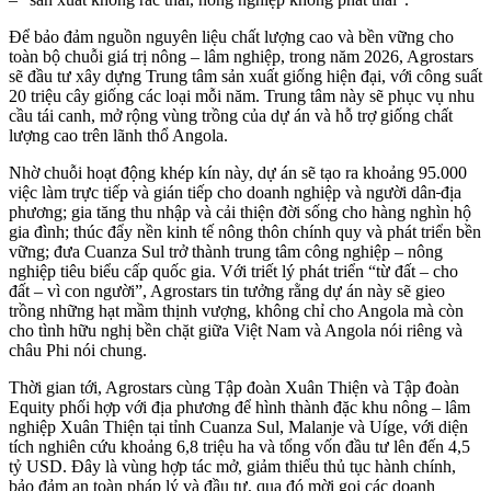
Để bảo đảm nguồn nguyên liệu chất lượng cao và bền vững cho
toàn bộ chuỗi giá trị nông – lâm nghiệp, trong năm 2026, Agrostars
sẽ đầu tư xây dựng Trung tâm sản xuất giống hiện đại, với công suất
20 triệu cây giống các loại mỗi năm. Trung tâm này sẽ phục vụ nhu
cầu tái canh, mở rộng vùng trồng của dự án và hỗ trợ giống chất
lượng cao trên lãnh thổ Angola.
Nhờ chuỗi hoạt động khép kín này, dự án sẽ tạo ra khoảng 95.000
việc làm trực tiếp và gián tiếp cho doanh nghiệp và người dân
địa
phương; gia tăng thu nhập và cải thiện đời sống cho hàng nghìn hộ
gia đình; thúc đẩy nền kinh tế nông thôn chính quy và phát triển bền
vững; đưa Cuanza Sul trở thành trung tâm công nghiệp – nông
nghiệp tiêu biểu cấp quốc gia. Với triết lý phát triển “từ đất – cho
đất – vì con người”, Agrostars tin tưởng rằng dự án này sẽ gieo
trồng những hạt mầm thịnh vượng, không chỉ cho Angola mà còn
cho tình hữu nghị bền chặt giữa Việt Nam và Angola nói riêng và
châu Phi nói chung.
Thời gian tới, Agrostars cùng Tập đoàn Xuân Thiện và Tập đoàn
Equity phối hợp với địa phương để hình thành đặc khu nông – lâm
nghiệp Xuân Thiện tại tỉnh Cuanza Sul, Malanje và Uíge, với diện
tích nghiên cứu khoảng 6,8 triệu ha và tổng vốn đầu tư lên đến 4,5
tỷ USD. Đây là vùng hợp tác mở, giảm thiểu thủ tục hành chính,
bảo đảm an toàn pháp lý và đầu tư, qua đó mời gọi các doanh