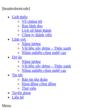
[headershortcode]
Giới thiệu
Về chúng tôi
Ban lãnh đạo
Lịch sử hình thành
Công ty thành viên
Lĩnh vực
Năng lượng
Vật liệu xây dựng – Thép xanh
Nông nghiệp công nghệ cao
Dự án
Năng lượng
Vật liệu xây dựng – Thép xanh
Nông nghiệp công nghệ cao
Tin tức
Bản tin tập đoàn
Hoạt động cộng đồng
Thư viện
Tuyển dụng
Liên hệ
Menu