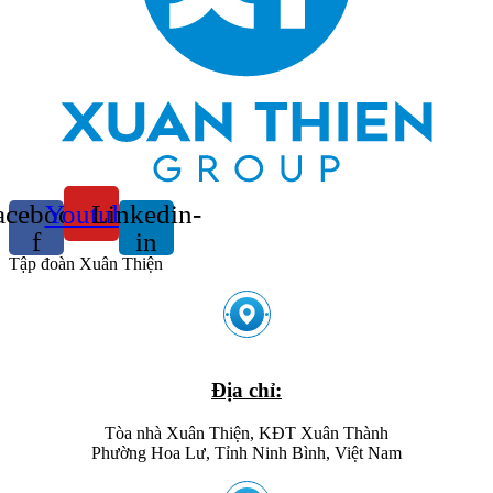
acebook-
Youtube
Linkedin-
f
in
Tập đoàn Xuân Thiện
Địa chỉ:
Tòa nhà Xuân Thiện, KĐT Xuân Thành
Phường Hoa Lư, Tỉnh Ninh Bình, Việt Nam