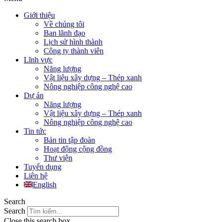
Giới thiệu
Về chúng tôi
Ban lãnh đạo
Lịch sử hình thành
Công ty thành viên
Lĩnh vực
Năng lượng
Vật liệu xây dựng – Thép xanh
Nông nghiệp công nghệ cao
Dự án
Năng lượng
Vật liệu xây dựng – Thép xanh
Nông nghiệp công nghệ cao
Tin tức
Bản tin tập đoàn
Hoạt động cộng đồng
Thư viện
Tuyển dụng
Liên hệ
English
Search
Search
Close this search box.