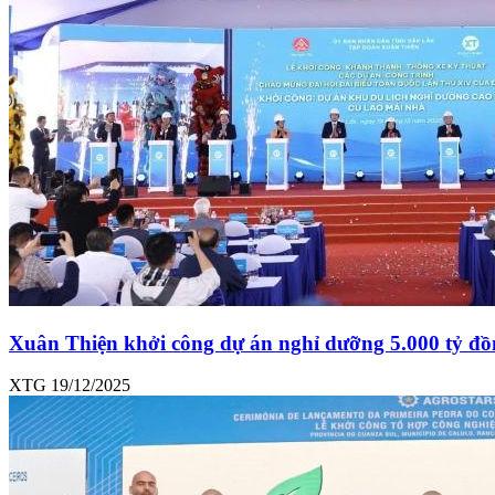
Xuân Thiện khởi công dự án nghỉ dưỡng 5.000 tỷ đ
XTG
19/12/2025