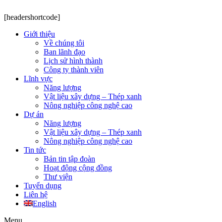
[headershortcode]
Giới thiệu
Về chúng tôi
Ban lãnh đạo
Lịch sử hình thành
Công ty thành viên
Lĩnh vực
Năng lượng
Vật liệu xây dựng – Thép xanh
Nông nghiệp công nghệ cao
Dự án
Năng lượng
Vật liệu xây dựng – Thép xanh
Nông nghiệp công nghệ cao
Tin tức
Bản tin tập đoàn
Hoạt động cộng đồng
Thư viện
Tuyển dụng
Liên hệ
English
Menu