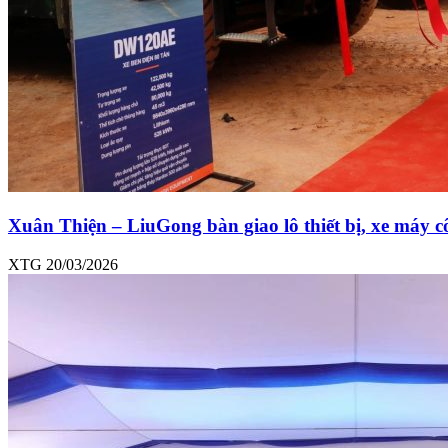
Xuân Thiện – LiuGong bàn giao lô thiết bị, xe máy c
XTG
20/03/2026