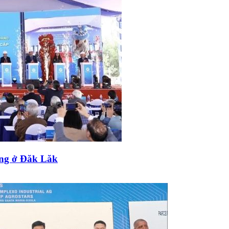
ồng ở Đăk Lăk