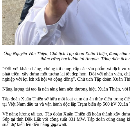
Ông Nguyễn Văn Thiện, Chủ tịch Tập đoàn Xuân Thiện, đang cầm một
thăm rừng bạch đàn tại Angola. Tổng diện tích 
“Đối với khách hàng, chúng tôi cung cấp các sản phẩm và dịch vụ xan
phát triển, xây dựng một tương lai tốt đẹp hơn. Đối với nhân viên, c
nghiệp với lợi ích xã hội và cộng đồng”, Chủ tịch Tập đoàn Xuân Th
Năng lượng tái tạo là nền tảng làm nên thương hiệu Xuân Thiện, với h
Tập đoàn Xuân Thiện sở hữu một loạt cụm dự án thủy điện trọng điể
tại Việt Nam đầu tư và vận hành độc lập Trạm biến áp 500 kV Xuân
Về năng lượng tái tạo, Tập đoàn Xuân Thiện đã hoàn thành xây dựng
Súp tại tỉnh Đắk Lắk với công suất 831 MW. Tập đoàn cũng đang kh
suất dự kiến lên đến hàng gigawatt.