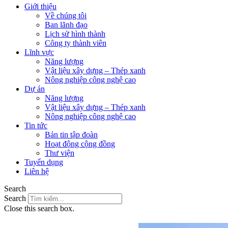
Giới thiệu
Về chúng tôi
Ban lãnh đạo
Lịch sử hình thành
Công ty thành viên
Lĩnh vực
Năng lượng
Vật liệu xây dựng – Thép xanh
Nông nghiệp công nghệ cao
Dự án
Năng lượng
Vật liệu xây dựng – Thép xanh
Nông nghiệp công nghệ cao
Tin tức
Bản tin tập đoàn
Hoạt động cộng đồng
Thư viện
Tuyển dụng
Liên hệ
Search
Search
Close this search box.