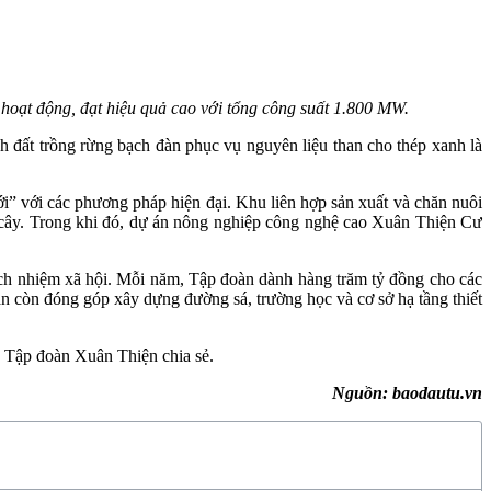
o hoạt động, đạt hiệu quả cao với tổng công suất 1.800 MW.
h đất trồng rừng bạch đàn phục vụ nguyên liệu than cho thép xanh là
ới” với các phương pháp hiện đại. Khu liên hợp sản xuất và chăn nuôi
i cây. Trong khi đó, dự án nông nghiệp công nghệ cao Xuân Thiện Cư
ách nhiệm xã hội. Mỗi năm, Tập đoàn dành hàng trăm tỷ đồng cho các
n còn đóng góp xây dựng đường sá, trường học và cơ sở hạ tầng thiết
ch Tập đoàn Xuân Thiện chia sẻ.
Nguồn: baodautu.vn