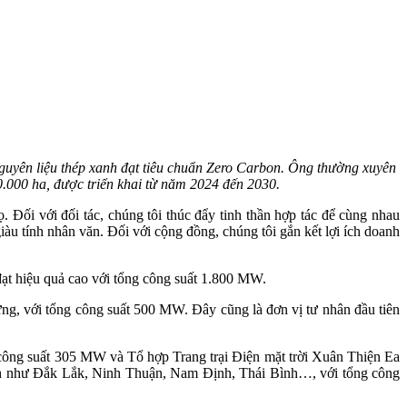
guyên liệu thép xanh đạt tiêu chuẩn Zero Carbon. Ông thường xuyên
0.000 ha, được triển khai từ năm 2024 đến 2030.
. Đối với đối tác, chúng tôi thúc đẩy tinh thần hợp tác để cùng nhau
iàu tính nhân văn. Đối với cộng đồng, chúng tôi gắn kết lợi ích doanh
 đạt hiệu quả cao với tổng công suất 1.800 MW.
ng, với tổng công suất 500 MW. Đây cũng là đơn vị tư nhân đầu tiên
 công suất 305 MW và Tổ hợp Trang trại Điện mặt trời Xuân Thiện Ea
tỉnh như Đắk Lắk, Ninh Thuận, Nam Định, Thái Bình…, với tổng công