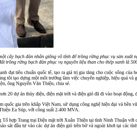
 cây bạch đàn nhân giống vô tính để trồng rừng phục vụ sản xuất n
đất trồng rừng bạch đàn phục vụ nguyên liệu than cho thép xanh là 50
h đạt tiêu chuẩn quốc tế, tạo ra giá trị gia tăng cho cuộc sống của họ
húng tôi tạo dựng một môi trường làm việc chuyên nghiệp, hiệu quả và g
iện, ông Nguyễn Văn Thiện, chia sẻ.
ơn 20 dự án thủy điện, điện mặt trời và điện gió đã đi vào hoạt động,
m quốc gia trên khắp Việt Nam, sử dụng công nghệ hiện đại và bền vữ
 Thiện Ea Súp, với công suất 2.400 MVA.
 Tổ hợp Trang trại Điện mặt trời Xuân Thiện tại tỉnh Ninh Thuận với
ảo sát đầu tư vào các dự án điện gió trên bờ và ngoài khơi tại các 