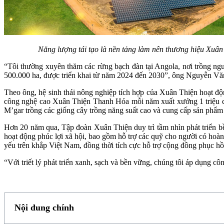
Năng lượng tái tạo là nền tảng làm nên thương hiệu Xuân T
“Tôi thường xuyên thăm các rừng bạch đàn tại Angola, nơi trồng ngu
500.000 ha, được triển khai từ năm 2024 đến 2030”, ông Nguyễn Văn
Theo ông, hệ sinh thái nông nghiệp tích hợp của Xuân Thiện hoạt độn
công nghệ cao Xuân Thiện Thanh Hóa mỗi năm xuất xưởng 1 triệu con
M’gar trồng các giống cây trồng năng suất cao và cung cấp sản phẩm
Hơn 20 năm qua, Tập đoàn Xuân Thiện duy trì tầm nhìn phát triển b
hoạt động phúc lợi xã hội, bao gồm hỗ trợ các quỹ cho người có hoà
yếu trên khắp Việt Nam, đồng thời tích cực hỗ trợ cộng đồng phục hồ
“Với triết lý phát triển xanh, sạch và bền vững, chúng tôi áp dụng cô
Nội dung chính