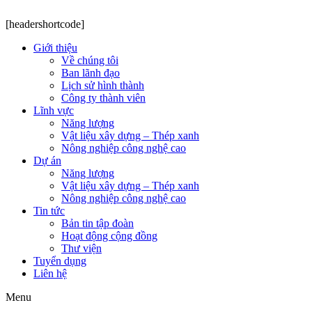
[headershortcode]
Giới thiệu
Về chúng tôi
Ban lãnh đạo
Lịch sử hình thành
Công ty thành viên
Lĩnh vực
Năng lượng
Vật liệu xây dựng – Thép xanh
Nông nghiệp công nghệ cao
Dự án
Năng lượng
Vật liệu xây dựng – Thép xanh
Nông nghiệp công nghệ cao
Tin tức
Bản tin tập đoàn
Hoạt động cộng đồng
Thư viện
Tuyển dụng
Liên hệ
Menu