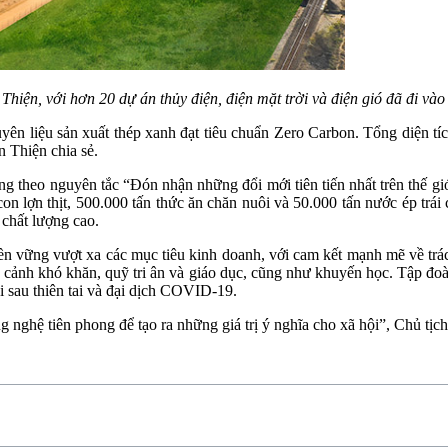
hiện, với hơn 20 dự án thủy điện, điện mặt trời và điện gió đã đi và
yên liệu sản xuất thép xanh đạt tiêu chuẩn Zero Carbon. Tổng diện tíc
 Thiện chia sẻ.
g theo nguyên tắc “Đón nhận những đổi mới tiên tiến nhất trên thế gi
 lợn thịt, 500.000 tấn thức ăn chăn nuôi và 50.000 tấn nước ép trá
 chất lượng cao.
ền vững vượt xa các mục tiêu kinh doanh, với cam kết mạnh mẽ về tr
n cảnh khó khăn, quỹ tri ân và giáo dục, cũng như khuyến học. Tập đoà
i sau thiên tai và đại dịch COVID-19.
ng nghệ tiên phong để tạo ra những giá trị ý nghĩa cho xã hội”, Chủ tị