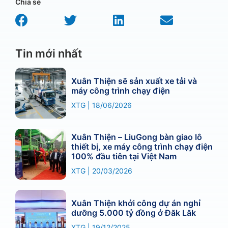
Chia sẻ
Tin mới nhất
Xuân Thiện sẽ sản xuất xe tải và
máy công trình chạy điện
XTG
18/06/2026
Xuân Thiện – LiuGong bàn giao lô
thiết bị, xe máy công trình chạy điện
100% đầu tiên tại Việt Nam
XTG
20/03/2026
Xuân Thiện khởi công dự án nghỉ
dưỡng 5.000 tỷ đồng ở Đăk Lăk
XTG
19/12/2025