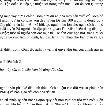
ập đoàn sẽ tiếp tục thuận lợi trong triển khai 2 dự án còn lại trong
hạng mục xây dựng chính, sớm đưa dự án nhà máy sản xuất cấu kiện bê
ột nhóm dự án có tổng vốn đầu tư lên tới gần 100 nghìn tỷ đồng, có ý
đẩy phát triển kinh tế – xã hội, tạo nguồn thu lớn cho ngân sách tỉnh ở
 đã tuyển 24 người dân địa phương vào làm việc; hiện đang tiếp tục
ệc; một số người còn đặt mục tiêu sẽ tích cực học hỏi, trang bị kỹ
ng để có việc làm ổn định, lâu dài, tăng thu nhập cho bản thân và gia
 thiện trong công tác quản lý và giải quyết thủ tục của chính quyền
à máy sản xuất cấu kiện bê tông đúc sẵn.
đúc sẵn phải kể đến tinh thần trách nhiệm cao đối với sự phát triển
PMB) và bàn giao đất cho nhà đầu tư.
n cứ pháp lý đều khẳng định quỹ đất khu vực bãi bồi ven biển Cồn
n dân; khi hết thời hạn thuê đất thì Nhà nước thu hồi, không có bồi