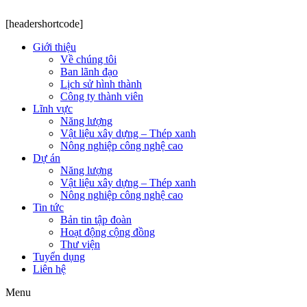
[headershortcode]
Giới thiệu
Về chúng tôi
Ban lãnh đạo
Lịch sử hình thành
Công ty thành viên
Lĩnh vực
Năng lượng
Vật liệu xây dựng – Thép xanh
Nông nghiệp công nghệ cao
Dự án
Năng lượng
Vật liệu xây dựng – Thép xanh
Nông nghiệp công nghệ cao
Tin tức
Bản tin tập đoàn
Hoạt động cộng đồng
Thư viện
Tuyển dụng
Liên hệ
Menu