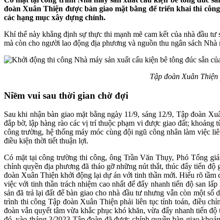
đoàn Xuân Thiện được bàn giao mặt bằng để triển khai thi công,
các hạng mục xây dựng chính.
Khí thế này khẳng định sự thực thi mạnh mẽ cam kết của nhà đầu tư s
mà còn cho người lao động địa phương và nguồn thu ngân sách Nhà 
Tập đoàn Xuân Thiện 
Niềm vui sau thời gian chờ đợi
Sau khi nhận bàn giao mặt bằng ngày 11/9, sáng 12/9, Tập đoàn Xuâ
đắp bờ, lập hàng rào các vị trí thuộc phạm vi được giao đất; khoảng 
công trường, hệ thống máy móc cùng đội ngũ công nhân làm việc liên
điều kiện thời tiết thuận lợi.
Có mặt tại công trường thi công, ông Trần Văn Thụy, Phó Tổng giá
chính quyền địa phương đã tháo gỡ những nút thắt, thúc đẩy tiến độ 
đoàn Xuân Thiện khởi động lại dự án với tinh thần mới. Hiểu rõ tầm 
việc với tinh thần trách nhiệm cao nhất để đẩy nhanh tiến độ san 
sản đã trả lại đất để bàn giao cho nhà đầu tư nhưng vẫn còn một số di
trình thi công Tập đoàn Xuân Thiện phải liên tục tính toán, điều ch
đoàn vẫn quyết tâm vừa khắc phục khó khăn, vừa đẩy nhanh tiến độ 
đó, vào tháng 3/2023 Tập đoàn đã được chính quyền bàn giao khoảng