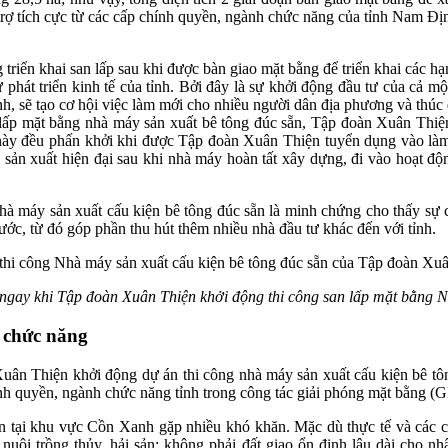
 tích cực từ các cấp chính quyền, ngành chức năng của tỉnh Nam Định, T
 triển khai san lấp sau khi được bàn giao mặt bằng để triển khai các 
ự phát triển kinh tế của tỉnh. Bởi đây là sự khởi động đầu tư của cả m
ỉnh, sẽ tạo cơ hội việc làm mới cho nhiều người dân địa phương và thúc 
n lấp mặt bằng nhà máy sản xuất bê tông đúc sẵn, Tập đoàn Xuân Thiện
ày đều phấn khởi khi được Tập đoàn Xuân Thiện tuyển dụng vào làm vi
ng sản xuất hiện đại sau khi nhà máy hoàn tất xây dựng, đi vào hoạt độ
 máy sản xuất cấu kiện bê tông đúc sẵn là minh chứng cho thấy sự cải
ước, từ đó góp phần thu hút thêm nhiều nhà đầu tư khác đến với tỉnh.
ngay khi Tập đoàn Xuân Thiện khởi động thi công san lấp mặt bằng Nh
 chức năng
ân Thiện khởi động dự án thi công nhà máy sản xuất cấu kiện bê tông 
nh quyền, ngành chức năng tỉnh trong công tác giải phóng mặt bằng (G
ại khu vực Cồn Xanh gặp nhiều khó khăn. Mặc dù thực tế và các că
nuôi trồng thủy, hải sản; không phải đất giao ổn định lâu dài cho nhâ