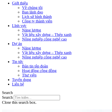
Giới thiệu
Về chúng tôi
Ban lãnh đạo
Lịch sử hình thành
Công ty thành viên
Lĩnh vực
Năng lượng
Vật liệu xây dựng – Thép xanh
Nông nghiệp công nghệ cao
Dự án
Năng lượng
Vật liệu xây dựng – Thép xanh
Nông nghiệp công nghệ cao
Tin tức
Bản tin tập đoàn
Hoạt động cộng đồng
Thư viện
Tuyển dụng
Liên hệ
Search
Search
Close this search box.