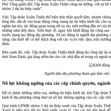
Phó Tổng giám đốc Tập đoàn Xuân Thiện cũng tin tưởng, với sự hỗ trợ
nhóm 3 dự án thép xanh”.
Việc Tập đoàn Xuân Thiện thể hiện tinh thần quyết tâm, nhanh chóng
tông đúc sẵn đi vào hoạt động cũng mang lại tín hiệu khởi sắc cho s
nghĩa lan tỏa, tác động quan trọng tới uy tín, môi trường đầu tư của t
những năm tiếp theo. Trên thực tế, ngay khi khởi động thi công sa
tuyển dụng lao động địa phương. Số lao động là người địa phương n
năng cần thiết để có thể thích ứng với các vị trí việc làm, môi trườ
đình.
Bên cạnh đó, việc Tập đoàn Xuân Thiện khởi động thi công dự án nhà
tỉnh Nam Định, gia tăng niềm tin cho các nhà đầu tư trong và ngoài n
Người dân địa phương tham gia làm việc 
Nỗ lực không ngừng của các cấp chính quyền, ngành
Để có được những niềm vui, những tín hiệu khởi sắc khi Tập đoàn Xu
kinh tế địa phương cũng như sự nỗ lực không ngừng của các cấp chí
Quá trình GPMB nhóm 3 dự án thép xanh của Tập đoàn Xuân Thiện t
Xanh là diện tích đất do Nhà nước quản lý, cho các hộ dân thuê để 