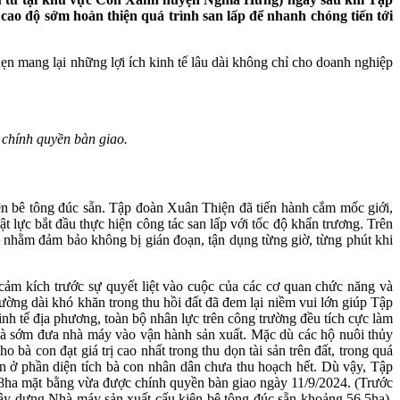
cao độ sớm hoàn thiện quá trình san lấp để nhanh chóng tiến tới
ẹn mang lại những lợi ích kinh tế lâu dài không chỉ cho doanh nghiệp
chính quyền bàn giao.
ện bê tông đúc sẵn. Tập đoàn Xuân Thiện đã tiến hành cắm mốc giới,
t lực bắt đầu thực hiện công tác san lấp với tốc độ khẩn trương. Trên
g nhằm đảm bảo không bị gián đoạn, tận dụng từng giờ, từng phút khi
ảm kích trước sự quyết liệt vào cuộc của các cơ quan chức năng và
ường dài khó khăn trong thu hồi đất đã đem lại niềm vui lớn giúp Tập
nh tế địa phương, toàn bộ nhân lực trên công trường đều tích cực làm
 và sớm đưa nhà máy vào vận hành sản xuất. Mặc dù các hộ nuôi thủy
 bà con đạt giá trị cao nhất trong thu dọn tài sản trên đất, trong quá
sản ở phần diện tích bà con nhân dân chưa thu hoạch hết. Dù vậy, Tập
28ha mặt bằng vừa được chính quyền bàn giao ngày 11/9/2024. (Trước
xây dựng Nhà máy sản xuất cấu kiện bê tông đúc sẵn khoảng 56,5ha).