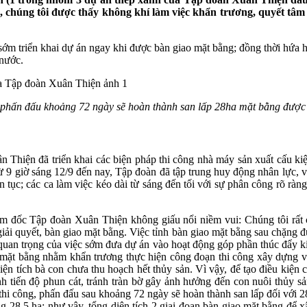
 chúng tôi được thấy không khí làm việc khẩn trương, quyết tâm 
ớm triển khai dự án ngay khi được bàn giao mặt bằng; đồng thời hứa h
nước.
phấn đấu khoảng 72 ngày sẽ hoàn thành san lấp 28ha mặt bằng được 
n Thiện đã triển khai các biện pháp thi công nhà máy sản xuất cấu ki
từ 9 giờ sáng 12/9 đến nay, Tập đoàn đã tập trung huy động nhân lực, vậ
 tục; các ca làm việc kéo dài từ sáng đến tối với sự phân công rõ ràn
m đốc Tập đoàn Xuân Thiện không giấu nổi niềm vui: Chúng tôi rất c
giải quyết, bàn giao mặt bằng. Việc tỉnh bàn giao mặt bằng sau chặng đ
quan trọng của việc sớm đưa dự án vào hoạt động góp phần thúc đẩy ki
lấp mặt bằng nhằm khẩn trương thực hiện công đoạn thi công xây dựng
ện tích bà con chưa thu hoạch hết thủy sản. Vì vậy, để tạo điều kiện cho
ỉnh tiến độ phun cát, tránh tràn bờ gây ảnh hưởng đến con nuôi thủy 
thi công, phấn đấu sau khoảng 72 ngày sẽ hoàn thành san lấp đối với 
 28,5 ha; như vậy, tổng diện tích 2 giai đoạn bàn giao mặt bằng để 