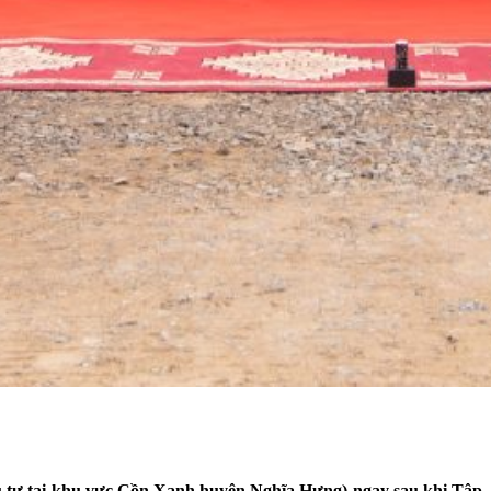
ầu tư tại khu vực Cồn Xanh huyện Nghĩa Hưng) ngay sau khi Tập