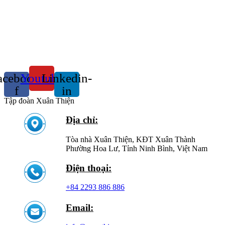
acebook-
Youtube
Linkedin-
f
in
Tập đoàn Xuân Thiện
Địa chỉ:
Tòa nhà Xuân Thiện, KĐT Xuân Thành
Phường Hoa Lư, Tỉnh Ninh Bình, Việt Nam
Điện thoại:
+84 2293 886 886
Email: