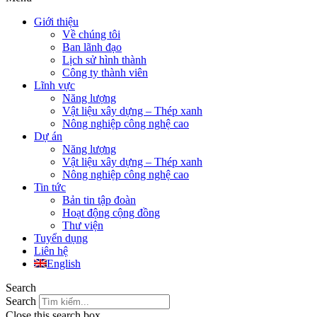
Giới thiệu
Về chúng tôi
Ban lãnh đạo
Lịch sử hình thành
Công ty thành viên
Lĩnh vực
Năng lượng
Vật liệu xây dựng – Thép xanh
Nông nghiệp công nghệ cao
Dự án
Năng lượng
Vật liệu xây dựng – Thép xanh
Nông nghiệp công nghệ cao
Tin tức
Bản tin tập đoàn
Hoạt động cộng đồng
Thư viện
Tuyển dụng
Liên hệ
English
Search
Search
Close this search box.