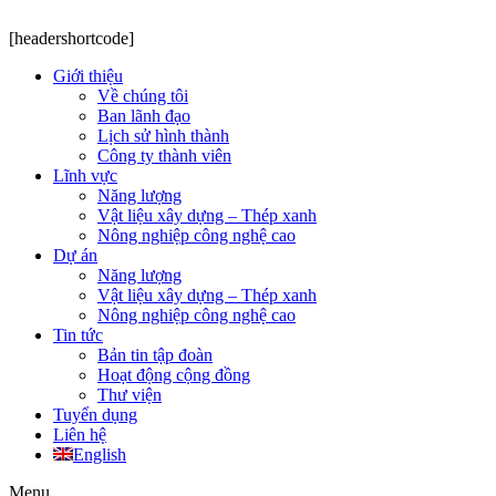
[headershortcode]
Giới thiệu
Về chúng tôi
Ban lãnh đạo
Lịch sử hình thành
Công ty thành viên
Lĩnh vực
Năng lượng
Vật liệu xây dựng – Thép xanh
Nông nghiệp công nghệ cao
Dự án
Năng lượng
Vật liệu xây dựng – Thép xanh
Nông nghiệp công nghệ cao
Tin tức
Bản tin tập đoàn
Hoạt động cộng đồng
Thư viện
Tuyển dụng
Liên hệ
English
Menu