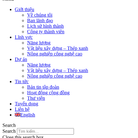
Giới thiệu
Về chúng tôi
Ban lãnh đạo
Lịch sử hình thành
Công ty thành viên
Lĩnh vực
Năng lượng
Vật liệu xây dựng – Thép xanh
Nông nghiệp công nghệ cao
Dự án
Năng lượng
Vật liệu xây dựng – Thép xanh
Nông nghiệp công nghệ cao
Tin tức
Bản tin tập đoàn
Hoạt động cộng đồng
Thư viện
Tuyển dụng
Liên hệ
English
Search
Search
Close this search box.