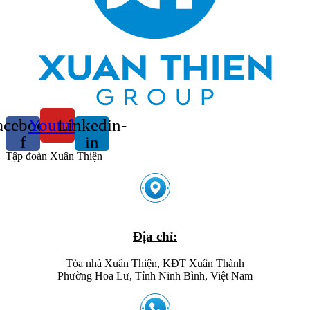
acebook-
Youtube
Linkedin-
f
in
Tập đoàn Xuân Thiện
Địa chỉ:
Tòa nhà Xuân Thiện, KĐT Xuân Thành
Phường Hoa Lư, Tỉnh Ninh Bình, Việt Nam