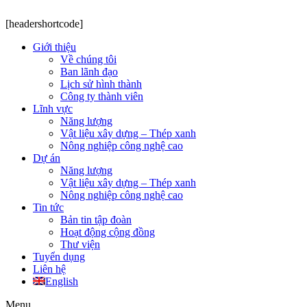
[headershortcode]
Giới thiệu
Về chúng tôi
Ban lãnh đạo
Lịch sử hình thành
Công ty thành viên
Lĩnh vực
Năng lượng
Vật liệu xây dựng – Thép xanh
Nông nghiệp công nghệ cao
Dự án
Năng lượng
Vật liệu xây dựng – Thép xanh
Nông nghiệp công nghệ cao
Tin tức
Bản tin tập đoàn
Hoạt động cộng đồng
Thư viện
Tuyển dụng
Liên hệ
English
Menu