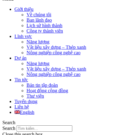
Giới thiệu
Về chúng tôi
Ban lãnh đạo
Lịch sử hình thành
Công ty thành viên
Lĩnh vực
Năng lượng
Vật liệu xây dựng – Thép xanh
Nông nghiệp công nghệ cao
Dự án
Năng lượng
Vật liệu xây dựng – Thép xanh
Nông nghiệp công nghệ cao
Tin tức
Bản tin tập đoàn
Hoạt động cộng đồng
Thư viện
Tuyển dụng
Liên hệ
English
Search
Search
Close this search box.