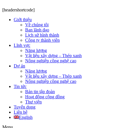
[headershortcode]
Giới thiệu
Về chúng tôi
Ban lãnh đạo
Lịch sử hình thành
Công ty thành viên
Lĩnh vực
Năng lượng
Vật liệu xây dựng – Thép xanh
Nông nghiệp công nghệ cao
Dự án
Năng lượng
Vật liệu xây dựng – Thép xanh
Nông nghiệp công nghệ cao
Tin tức
Bản tin tập đoàn
Hoạt động cộng đồng
Thư viện
Tuyển dụng
Liên hệ
English
Menu