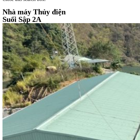
Nhà máy Thủy điện
Suối Sập 2A