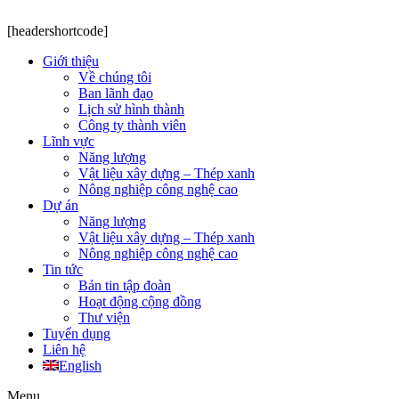
[headershortcode]
Giới thiệu
Về chúng tôi
Ban lãnh đạo
Lịch sử hình thành
Công ty thành viên
Lĩnh vực
Năng lượng
Vật liệu xây dựng – Thép xanh
Nông nghiệp công nghệ cao
Dự án
Năng lượng
Vật liệu xây dựng – Thép xanh
Nông nghiệp công nghệ cao
Tin tức
Bản tin tập đoàn
Hoạt động cộng đồng
Thư viện
Tuyển dụng
Liên hệ
English
Menu