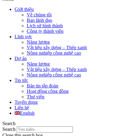
Giới thiệu
Về chúng tôi
Ban lãnh đạo
Lịch sử hình thành
Công ty thành viên
Lĩnh vực
Năng lượng
Vật liệu xây dựng – Thép xanh
Nông nghiệp công nghệ cao
Dự án
Năng lượng
Vật liệu xây dựng – Thép xanh
Nông nghiệp công nghệ cao
Tin tức
Bản tin tập đoàn
Hoạt động cộng đồng
Thư viện
Tuyển dụng
Liên hệ
English
Search
Search
Close this search box.