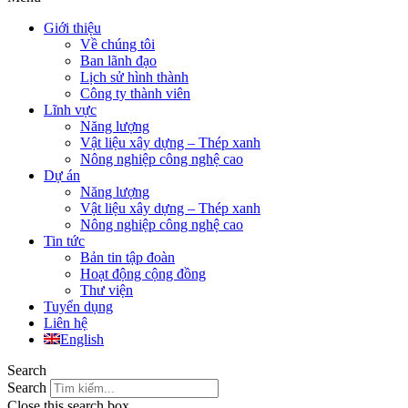
Giới thiệu
Về chúng tôi
Ban lãnh đạo
Lịch sử hình thành
Công ty thành viên
Lĩnh vực
Năng lượng
Vật liệu xây dựng – Thép xanh
Nông nghiệp công nghệ cao
Dự án
Năng lượng
Vật liệu xây dựng – Thép xanh
Nông nghiệp công nghệ cao
Tin tức
Bản tin tập đoàn
Hoạt động cộng đồng
Thư viện
Tuyển dụng
Liên hệ
English
Search
Search
Close this search box.