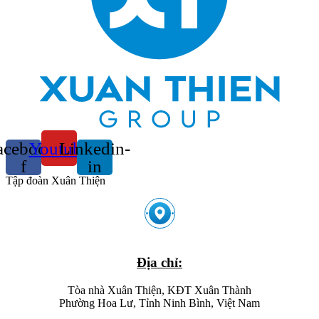
acebook-
Youtube
Linkedin-
f
in
Tập đoàn Xuân Thiện
Địa chỉ:
Tòa nhà Xuân Thiện, KĐT Xuân Thành
Phường Hoa Lư, Tỉnh Ninh Bình, Việt Nam