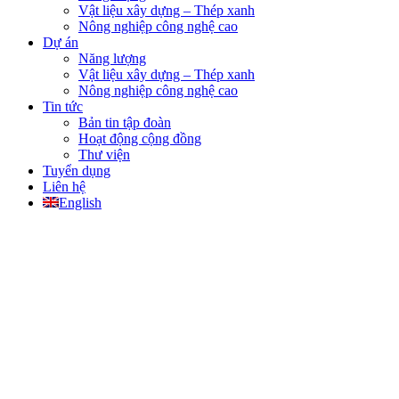
Vật liệu xây dựng – Thép xanh
Nông nghiệp công nghệ cao
Dự án
Năng lượng
Vật liệu xây dựng – Thép xanh
Nông nghiệp công nghệ cao
Tin tức
Bản tin tập đoàn
Hoạt động cộng đồng
Thư viện
Tuyển dụng
Liên hệ
English