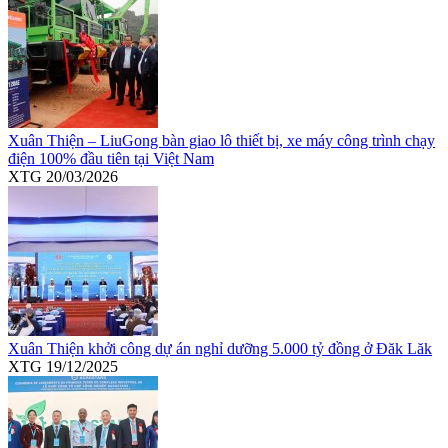
Xuân Thiện – LiuGong bàn giao lô thiết bị, xe máy công trình chạy
điện 100% đầu tiên tại Việt Nam
XTG
20/03/2026
Xuân Thiện khởi công dự án nghỉ dưỡng 5.000 tỷ đồng ở Đăk Lăk
XTG
19/12/2025