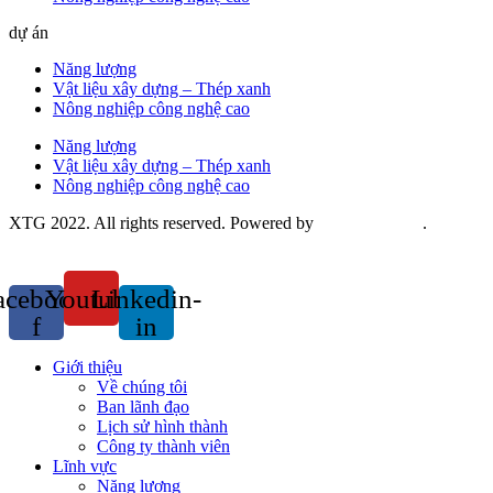
dự án
Năng lượng
Vật liệu xây dựng – Thép xanh
Nông nghiệp công nghệ cao
Năng lượng
Vật liệu xây dựng – Thép xanh
Nông nghiệp công nghệ cao
XTG 2022. All rights reserved. Powered by
Saokim Digital
.
acebook-
Youtube
Linkedin-
f
in
Giới thiệu
Về chúng tôi
Ban lãnh đạo
Lịch sử hình thành
Công ty thành viên
Lĩnh vực
Năng lượng