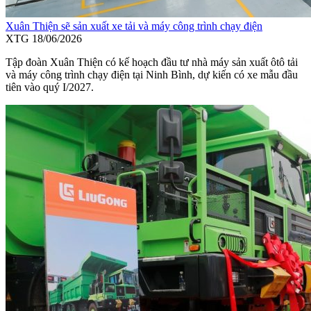
Xuân Thiện sẽ sản xuất xe tải và máy công trình chạy điện
XTG
18/06/2026
Tập đoàn Xuân Thiện có kế hoạch đầu tư nhà máy sản xuất ôtô tải
và máy công trình chạy điện tại Ninh Bình, dự kiến có xe mẫu đầu
tiên vào quý I/2027.