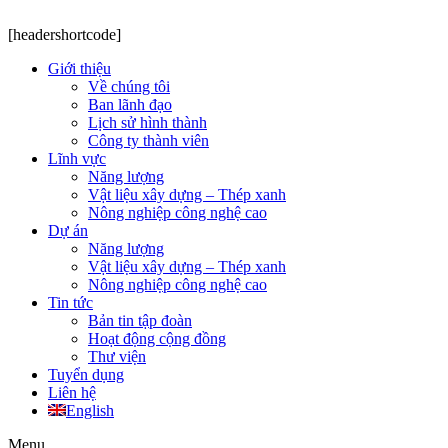
[headershortcode]
Giới thiệu
Về chúng tôi
Ban lãnh đạo
Lịch sử hình thành
Công ty thành viên
Lĩnh vực
Năng lượng
Vật liệu xây dựng – Thép xanh
Nông nghiệp công nghệ cao
Dự án
Năng lượng
Vật liệu xây dựng – Thép xanh
Nông nghiệp công nghệ cao
Tin tức
Bản tin tập đoàn
Hoạt động cộng đồng
Thư viện
Tuyển dụng
Liên hệ
English
Menu