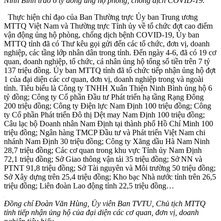
Ninh Bình trao 6 tỷ đồng ủng hộ phòng, chống dịch COVID-19.
Thực hiện chỉ đạo của Ban Thường trực Ủy ban Trung ương
MTTQ Việt Nam và Thường trực Tỉnh ủy về tổ chức đợt cao điểm
vận động ủng hộ phòng, chống dịch bệnh COVID-19, Ủy ban
MTTQ tỉnh đã có Thư kêu gọi gửi đến các tổ chức, đơn vị, doanh
nghiệp, các tầng lớp nhân dân trong tỉnh. Đến ngày 4-6, đã có 19 cơ
quan, doanh nghiệp, tổ chức, cá nhân ủng hộ tổng số tiền trên 7 tỷ
137 triệu đồng. Ủy ban MTTQ tỉnh đã tổ chức tiếp nhận ủng hộ đợt
1 của đại diện các cơ quan, đơn vị, doanh nghiệp trong và ngoài
tỉnh. Tiêu biểu là Công ty TNHH Xuân Thiện Ninh Bình ủng hộ 6
tỷ đồng; Công ty Cổ phần Đầu tư Phát triển hạ tầng Rạng Đông
200 triệu đồng; Công ty Điện lực Nam Định 100 triệu đồng; Công
ty Cổ phần Phát triển Đô thị Dệt may Nam Định 100 triệu đồng;
Câu lạc bộ Doanh nhân Nam Định tại thành phố Hồ Chí Minh 100
triệu đồng; Ngân hàng TMCP Đầu tư và Phát triển Việt Nam chi
nhánh Nam Định 30 triệu đồng; Công ty Xăng dầu Hà Nam Ninh
28,7 triệu đồng; Các cơ quan trong khu vực Tỉnh ủy Nam Định
72,1 triệu đồng; Sở Giao thông vận tải 35 triệu đồng; Sở NN và
PTNT 91,8 triệu đồng; Sở Tài nguyên và Môi trường 50 triệu đồng;
Sở Xây dựng trên 25,4 triệu đồng; Kho bạc Nhà nước tỉnh trên 26,5
triệu đồng; Liên đoàn Lao động tỉnh 22,5 triệu đồng…
Đồng chí Đoàn Văn Hùng, Ủy viên Ban TVTU, Chủ tịch MTTQ
tỉnh tiếp nhận ủng hộ của đại diện các cơ quan, đơn vị, doanh