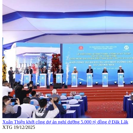
Xuân Thiện khởi công dự án nghỉ dưỡng 5.000 tỷ đồng ở Đăk Lăk
XTG
19/12/2025