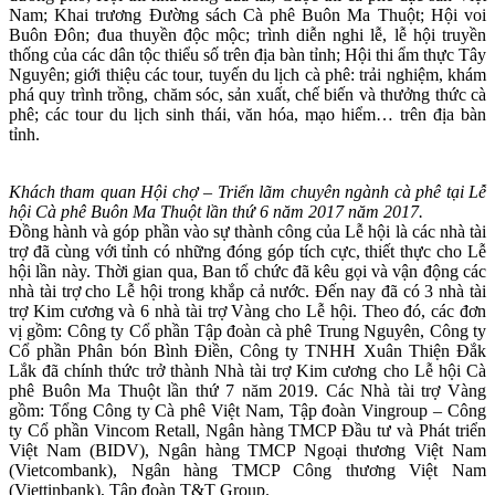
Nam; Khai trương Đường sách Cà phê Buôn Ma Thuột; Hội voi
Buôn Đôn; đua thuyền độc mộc; trình diễn nghi lễ, lễ hội truyền
thống của các dân tộc thiểu số trên địa bàn tỉnh; Hội thi ẩm thực Tây
Nguyên; giới thiệu các tour, tuyến du lịch cà phê: trải nghiệm, khám
phá quy trình trồng, chăm sóc, sản xuất, chế biến và thưởng thức cà
phê; các tour du lịch sinh thái, văn hóa, mạo hiểm… trên địa bàn
tỉnh.
Khách tham quan Hội chợ – Triển lãm chuyên ngành cà phê tại Lễ
hội Cà phê Buôn Ma Thuột lần thứ 6 năm 2017 năm 2017.
Đồng hành và góp phần vào sự thành công của Lễ hội là các nhà tài
trợ đã cùng với tỉnh có những đóng góp tích cực, thiết thực cho Lễ
hội lần này. Thời gian qua, Ban tổ chức đã kêu gọi và vận động các
nhà tài trợ cho Lễ hội trong khắp cả nước. Đến nay đã có 3 nhà tài
trợ Kim cương và 6 nhà tài trợ Vàng cho Lễ hội. Theo đó, các đơn
vị gồm: Công ty Cổ phần Tập đoàn cà phê Trung Nguyên, Công ty
Cổ phần Phân bón Bình Điền, Công ty TNHH Xuân Thiện Đắk
Lắk đã chính thức trở thành Nhà tài trợ Kim cương cho Lễ hội Cà
phê Buôn Ma Thuột lần thứ 7 năm 2019. Các Nhà tài trợ Vàng
gồm: Tổng Công ty Cà phê Việt Nam, Tập đoàn Vingroup – Công
ty Cổ phần Vincom Retall, Ngân hàng TMCP Đầu tư và Phát triển
Việt Nam (BIDV), Ngân hàng TMCP Ngoại thương Việt Nam
(Vietcombank), Ngân hàng TMCP Công thương Việt Nam
(Viettinbank), Tập đoàn T&T Group.