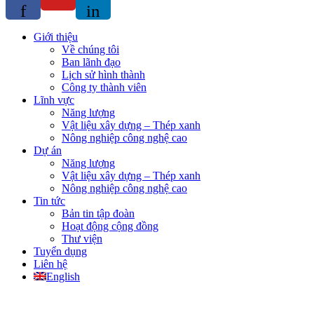
f
in
Giới thiệu
Về chúng tôi
Ban lãnh đạo
Lịch sử hình thành
Công ty thành viên
Lĩnh vực
Năng lượng
Vật liệu xây dựng – Thép xanh
Nông nghiệp công nghệ cao
Dự án
Năng lượng
Vật liệu xây dựng – Thép xanh
Nông nghiệp công nghệ cao
Tin tức
Bản tin tập đoàn
Hoạt động cộng đồng
Thư viện
Tuyển dụng
Liên hệ
English