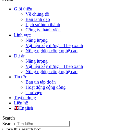
Giới thiệu
Về chúng tôi
Ban lãnh đạo
Lịch sử hình thành
Công ty thành viên
Lĩnh vực
Năng lượng
Vật liệu xây dựng – Thép xanh
Nông nghiệp công nghệ cao
Dự án
Năng lượng
Vật liệu xây dựng – Thép xanh
Nông nghiệp công nghệ cao
Tin tức
Bản tin tập đoàn
Hoạt động cộng đồng
Thư viện
Tuyển dụng
Liên hệ
English
Search
Search
Close this search box.