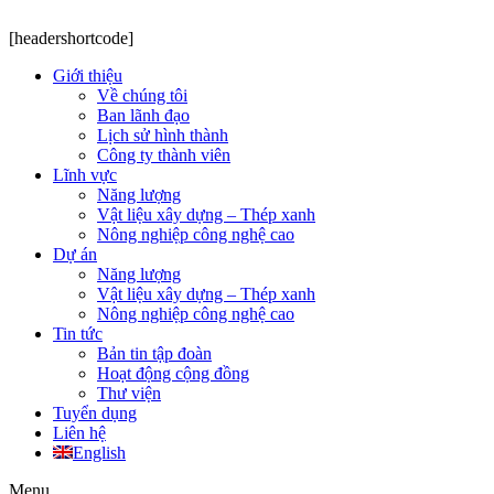
[headershortcode]
Giới thiệu
Về chúng tôi
Ban lãnh đạo
Lịch sử hình thành
Công ty thành viên
Lĩnh vực
Năng lượng
Vật liệu xây dựng – Thép xanh
Nông nghiệp công nghệ cao
Dự án
Năng lượng
Vật liệu xây dựng – Thép xanh
Nông nghiệp công nghệ cao
Tin tức
Bản tin tập đoàn
Hoạt động cộng đồng
Thư viện
Tuyển dụng
Liên hệ
English
Menu