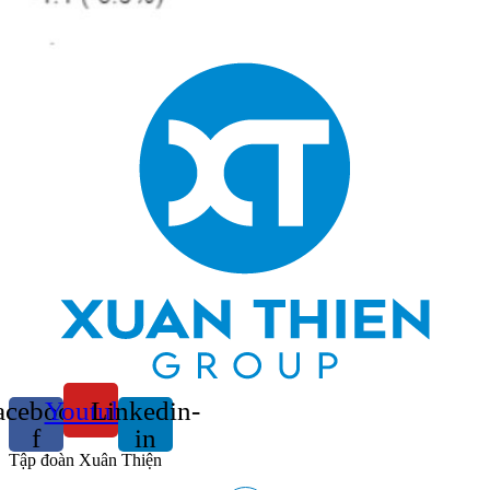
acebook-
Youtube
Linkedin-
f
in
Tập đoàn Xuân Thiện