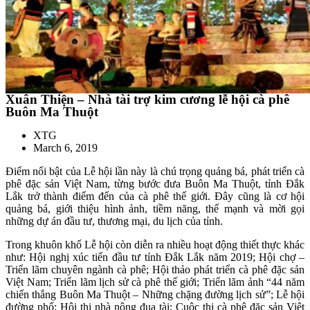
Xuân Thiện – Nhà tài trợ kim cương lễ hội cà phê
Buôn Ma Thuột
XTG
March 6, 2019
Điểm nổi bật của Lễ hội lần này là chú trọng quảng bá, phát triển cà
phê đặc sản Việt Nam, từng bước đưa Buôn Ma Thuột, tỉnh Đắk
Lắk trở thành điểm đến của cà phê thế giới. Đây cũng là cơ hội
quảng bá, giới thiệu hình ảnh, tiềm năng, thế mạnh và mời gọi
những dự án đầu tư, thương mại, du lịch của tỉnh.
Trong khuôn khổ Lễ hội còn diễn ra nhiều hoạt động thiết thực khác
như: Hội nghị xúc tiến đầu tư tỉnh Đắk Lắk năm 2019; Hội chợ –
Triển lãm chuyên ngành cà phê; Hội thảo phát triển cà phê đặc sản
Việt Nam; Triển lãm lịch sử cà phê thế giới; Triển lãm ảnh “44 năm
chiến thắng Buôn Ma Thuột – Những chặng đường lịch sử”; Lễ hội
đường phố; Hội thi nhà nông đua tài; Cuộc thi cà phê đặc sản Việt