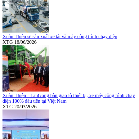
Xuân Thiện sẽ sản xuất xe tải và máy công trình chạy điện
XTG
18/06/2026
Xuân Thiện – LiuGong bàn giao lô thiết bị, xe máy công trình chạy
điện 100% đầu tiên tại Việt Nam
XTG
20/03/2026